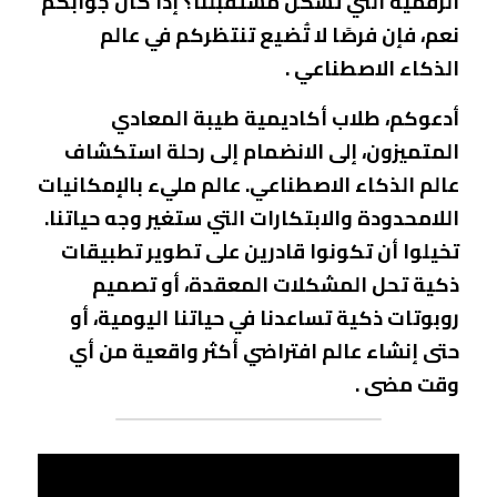
الرقمية التي تشكل مستقبلنا؟ إذا كان جوابكم 
نعم، فإن فرصًا لا تُضيع تنتظركم في عالم 
استمارة تسجيل الجالية السودانية
الذكاء الاصطناعي . 
التدريبات الميدانية
أدعوكم، طلاب أكاديمية طيبة المعادي 
المتميزون، إلى الانضمام إلى رحلة استكشاف 
مدونة لقائات ا.د/ صديق عفيفي
عالم الذكاء الاصطناعي. عالم مليء بالإمكانيات 
مدونة تكنولوجيا المعلومات
اللامحدودة والابتكارات التي ستغير وجه حياتنا. 
تخيلوا أن تكونوا قادرين على تطوير تطبيقات 
الندوات التعريفية
ذكية تحل المشكلات المعقدة، أو تصميم 
الوظائف
روبوتات ذكية تساعدنا في حياتنا اليومية، أو 
حتى إنشاء عالم افتراضي أكثر واقعية من أي 
الرؤية ، الرسالة ، الأهداف
وقت مضى .
تواصلوا معنا
تسجيل الدخول
/
التسجيل