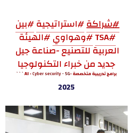
#شراكة
#استراتيجية
#بين
#TSA
#وهواوي
 #الهيئة 
العربية للتصنيع -صناعة جيل 
جديد من خبراء التكنولوجيا
برامج تدريبية متخصصة -AI -
 - 5G```
Cyber ​​security
2025